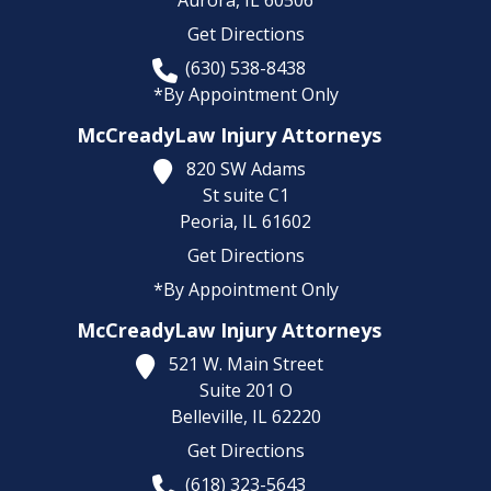
Aurora,
IL
60506
Get Directions
(630) 538-8438
*By Appointment Only
McCreadyLaw Injury Attorneys
820 SW Adams
St suite C1
Peoria,
IL
61602
Get Directions
*By Appointment Only
McCreadyLaw Injury Attorneys
521 W. Main Street
Suite 201 O
Belleville,
IL
62220
Get Directions
(618) 323-5643