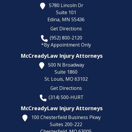
5780 Lincoln Dr
Suite 101
Edina,
MN
55436
Get Directions
(952) 800-2120
*By Appointment Only
McCreadyLaw Injury Attorneys
500 N Broadway
Suite 1860
St. Louis,
MO
63102
Get Directions
(314) 500-HURT
McCreadyLaw Injury Attorneys
100 Chesterfield Business Pkwy
Suites 200-222
Chesterfield,
MO
63005