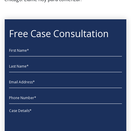
Free Case Consultation
First Name
Last Name
EmailAddress
phone
Message