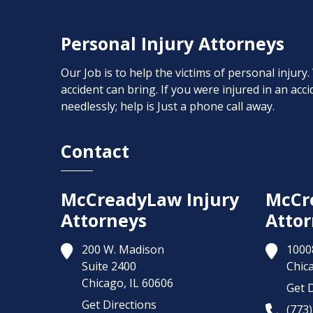
Personal Injury Attorneys
Our Job is to help the victims of personal injury
accident can bring. If you were injured in an ac
needlessly; help is Just a phone call away.
Contact
McCreadyLaw Injury
McCr
Attorneys
Attor
200 W. Madison
1000
Suite 2400
Chic
Chicago,
IL
60606
Get D
Get Directions
(773