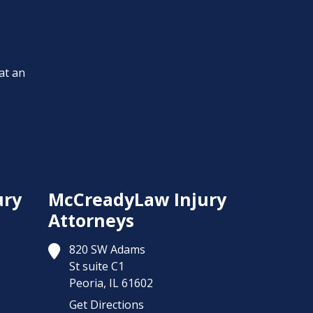
at an
ury
McCreadyLaw Injury
Attorneys
820 SW Adams
St suite C1
Peoria,
IL
61602
Get Directions