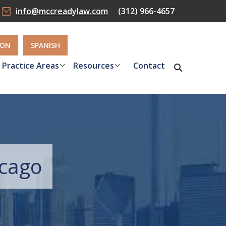
info@mccreadylaw.com
(312) 966-4657
ION
SPANISH
Practice Areas
Resources
Contact
icago