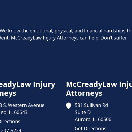
. We know the emotional, physical, and financial hardships th
cident, McCreadyLaw Injury Attorneys can help. Don’t suffer
eadyLaw Injury
McCreadyLaw Inj
neys
Attorneys
8 S. Western Avenue
581 Sullivan Rd
ago,
IL
60643
Suite D
Aurora,
IL
60506
irections
Get Directions
) 207-5229