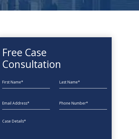
Free Case
Consultation
First Name
Last Name
EmailAddress
phone
Message