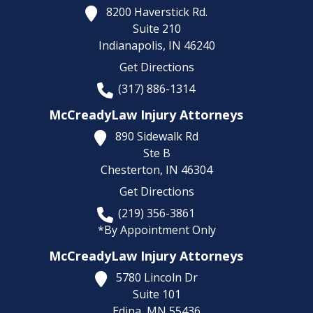
8200 Haverstick Rd.
Suite 210
Indianapolis,
IN
46240
Get Directions
(317) 886-1314
McCreadyLaw Injury Attorneys
890 Sidewalk Rd
Ste B
Chesterton,
IN
46304
Get Directions
(219) 356-3861
*By Appointment Only
McCreadyLaw Injury Attorneys
5780 Lincoln Dr
Suite 101
Edina,
MN
55436