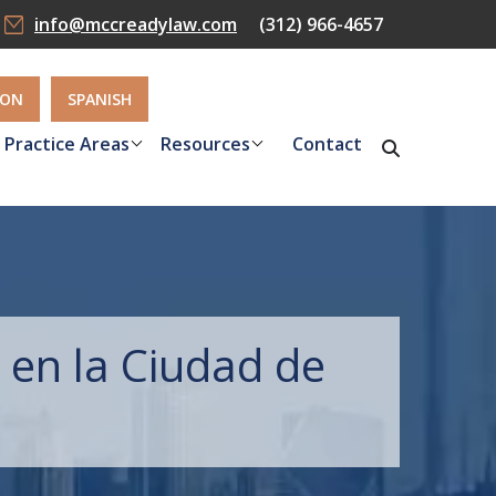
info@mccreadylaw.com
(312) 966-4657
ION
SPANISH
Practice Areas
Resources
Contact
 en la Ciudad de