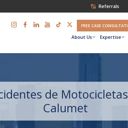
Referrals
FREE CASE CONSULTAT
About Us
Expertise
identes de Motocicletas
Calumet