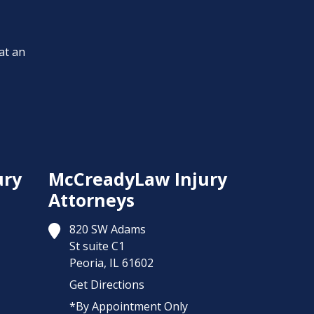
at an
ury
McCreadyLaw Injury
Attorneys
820 SW Adams
St suite C1
Peoria,
IL
61602
Get Directions
*By Appointment Only