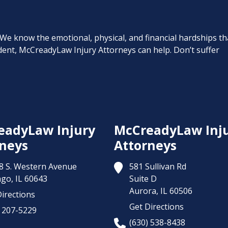
. We know the emotional, physical, and financial hardships th
cident, McCreadyLaw Injury Attorneys can help. Don’t suffer
eadyLaw Injury
McCreadyLaw Inj
neys
Attorneys
8 S. Western Avenue
581 Sullivan Rd
ago,
IL
60643
Suite D
Aurora,
IL
60506
irections
Get Directions
) 207-5229
(630) 538-8438