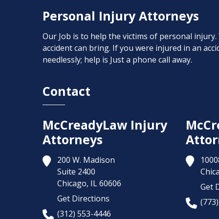
Personal Injury Attorneys
Our Job is to help the victims of personal injury
accident can bring. If you were injured in an ac
needlessly; help is Just a phone call away.
Contact
McCreadyLaw Injury
McCr
Attorneys
Attor
200 W. Madison
1000
Suite 2400
Chic
Chicago,
IL
60606
Get D
Get Directions
(773
(312) 553-4446