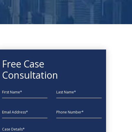
Free Case
Consultation
First Name
Last Name
EmailAddress
phone
Message