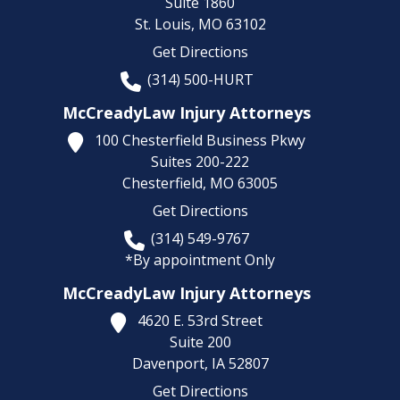
Suite 1860
St. Louis,
MO
63102
Get Directions
(314) 500-HURT
McCreadyLaw Injury Attorneys
100 Chesterfield Business Pkwy
Suites 200-222
Chesterfield,
MO
63005
Get Directions
(314) 549-9767
*By appointment Only
McCreadyLaw Injury Attorneys
4620 E. 53rd Street
Suite 200
Davenport,
IA
52807
Get Directions