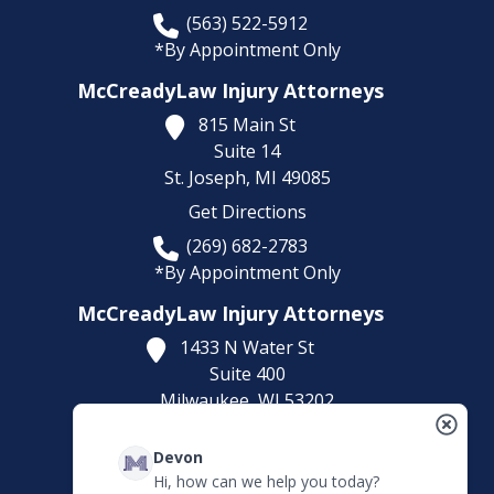
(563) 522-5912
*By Appointment Only
McCreadyLaw Injury Attorneys
815 Main St
Suite 14
St. Joseph,
MI
49085
Get Directions
(269) 682-2783
*By Appointment Only
McCreadyLaw Injury Attorneys
1433 N Water St
Suite 400
Milwaukee,
WI
53202
Get Directions
Devon
(414) 892-9148
Hi, how can we help you today?