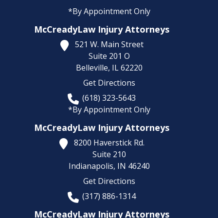
*By Appointment Only
McCreadyLaw Injury Attorneys
521 W. Main Street
Suite 201 O
Belleville,
IL
62220
Get Directions
(618) 323-5643
*By Appointment Only
McCreadyLaw Injury Attorneys
8200 Haverstick Rd.
Suite 210
Indianapolis,
IN
46240
Get Directions
(317) 886-1314
McCreadyLaw Injury Attorneys