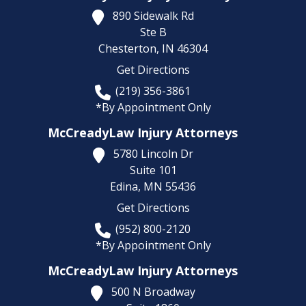
890 Sidewalk Rd
Ste B
Chesterton,
IN
46304
Get Directions
(219) 356-3861
*By Appointment Only
McCreadyLaw Injury Attorneys
5780 Lincoln Dr
Suite 101
Edina,
MN
55436
Get Directions
(952) 800-2120
*By Appointment Only
McCreadyLaw Injury Attorneys
500 N Broadway