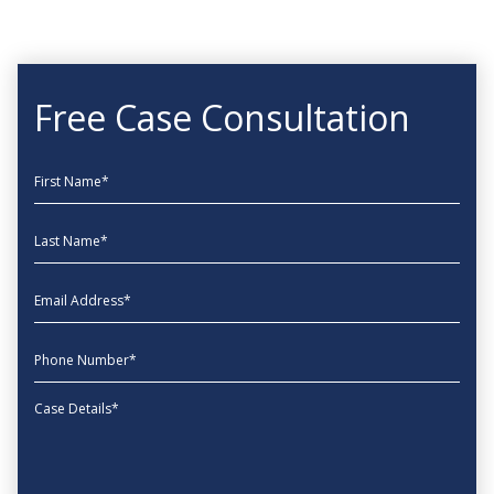
Free Case Consultation
First Name
Last Name
EmailAddress
phone
Message