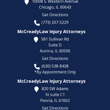
10008 S. Western Avenue
Chicago,
IL
60643
Get Directions
(773) 207-5229
McCreadyLaw Injury Attorneys
581 Sullivan Rd
Suite D
Aurora,
IL
60506
Get Directions
(630) 538-8438
*By Appointment Only
McCreadyLaw Injury Attorneys
820 SW Adams
St suite C1
Peoria,
IL
61602
Get Directions